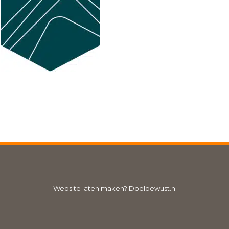
Website laten maken
? Doelbewust.nl