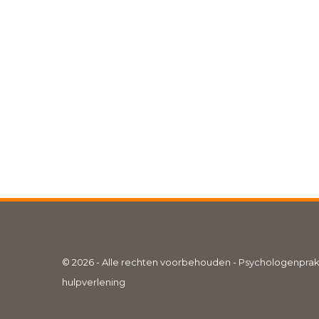
© 2026 - Alle rechten voorbehouden - Psychologenprak
hulpverlening